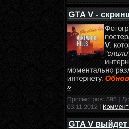
GTA V - скрин
Фотог
посте
V
, кот
"слили
интерн
моментально раз
интернету.
Обнов
»
Просмотров: 895 | Д
03.11.2012
|
Коммента
GTA V выйдет 