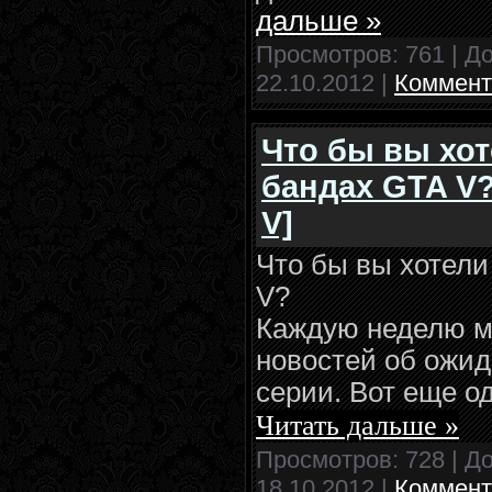
дальше »
Просмотров: 761 | Д
22.10.2012
|
Коммент
Что бы вы хот
бандах GTA V
V]
Что бы вы хотели
V?
Каждую неделю м
новостей об ожи
серии. Вот еще о
Читать дальше »
Просмотров: 728 | Д
18.10.2012
|
Коммент