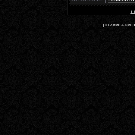
1-
|
© LostMC & GMC Te