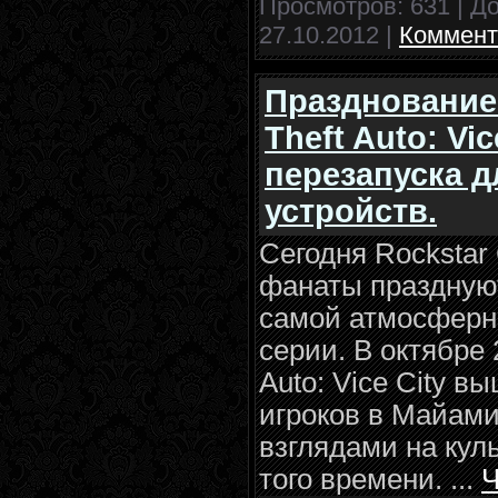
Просмотров: 631 | Д
27.10.2012
|
Коммент
Празднование
Theft Auto: Vic
перезапуска 
устройств.
Сегодня Rockstar
фанаты праздную
самой атмосферн
серии. В октябре 
Auto: Vice City в
игроков в Майами
взглядами на кул
того времени.
...
Ч