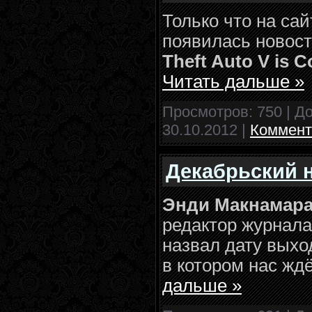
Только что на са
появилась новос
Theft Auto V is 
Читать дальше »
Просмотров: 750 | Д
30.10.2012
|
Коммент
Декабрьский н
Энди Макнамар
редактор журнал
назвал дату выхо
в котором нас жд
дальше »