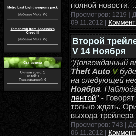
полной новости
.
.
Metro Last Light weapons pack
Просмотров: 1219 | 
(добавил MaKs_IV)
09.11.2012
|
Коммента
Tomahawk from Assassin's
Creed III
Второй трейле
(добавил MaKs_IV)
V 14 Ноября
"Долгожданный 
Статистика
Theft Auto
V
буде
Онлайн всего:
1
Гостей:
1
на следующей не
Пользователей:
0
Ноября
. Наблюд
лентой
" - Говоря
только ждать. Ор
выхода трейлера
Просмотров: 743 | Д
06.11.2012
|
Коммента