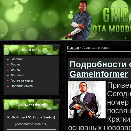
Главная
»
Архив материалов
Меню сайта
Главная
Подробности о
Форум
Файлы
GameInformer
Фан-зона
Гостевая книга
Привет
Правила сайта
Сегод
номер 
Последние файлы
посвя
Кратки
RoSa Project V1.2 (Los Santos)
(добавил dima001rus)
основных нововв