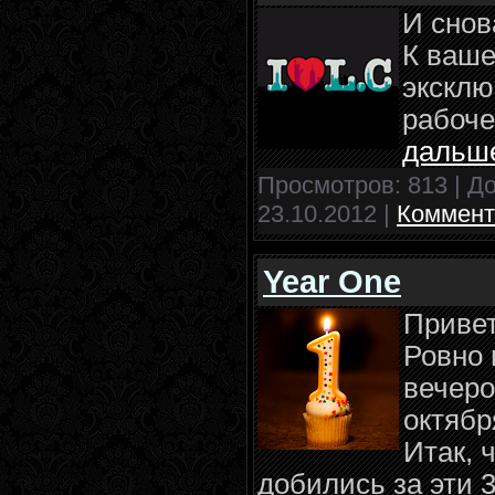
И снов
К ваш
эксклю
рабоче
дальш
Просмотров: 813 | Д
23.10.2012
|
Коммент
Year One
Привет
Ровно 
вечеро
октябр
Итак, 
добились за эти 