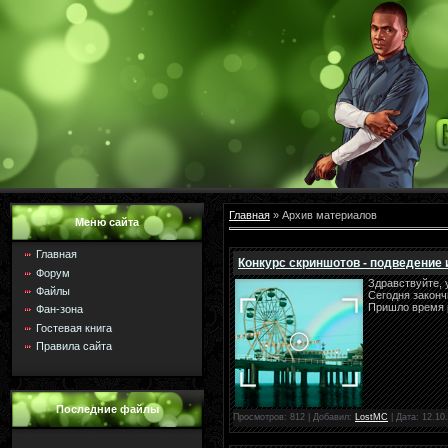
Главная
»
Архив материалов
Меню сайта
Главная
Конкурс скриншотов - подведение 
Форум
Здравствуйте,
Файлы
Сегодня закон
Пришло время р
Фан-зона
Гостевая книга
Правила сайта
Последние файлы
Просмотров: 812 | Добавил:
LostMC
| Дата:
12.10