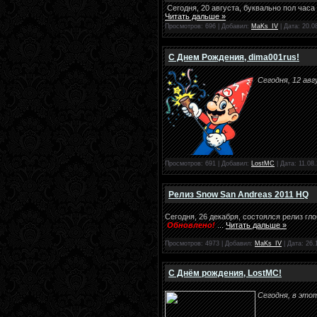
Сегодня, 20 августа, буквально пол час
Читать дальше »
Просмотров: 696 | Добавил:
MaKs_IV
| Дата:
20.0
С Днем Рождения, dima001rus!
Сегодня, 12 ав
Просмотров: 691 | Добавил:
LostMC
| Дата:
11.08
Релиз Snow San Andreas 2011 HQ
Сегодня, 26 декабря, состоялся релиз г
Обновлено!
...
Читать дальше »
Просмотров: 4973 | Добавил:
MaKs_IV
| Дата:
26.
С Днём рождения, LostMC!
Сегодня, в этот