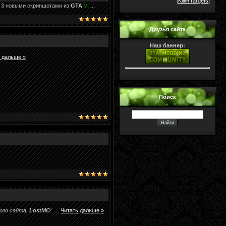
[
KillerTargets
]
с 3 новыми скриншотами из
GTA
V
:
...
Друзья сайта
Наш баннер:
 дальше »
Поиск
того сайта,
LostMC
!
...
Читать дальше »