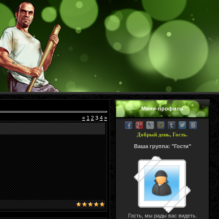
Мини-профиль
«
1
2
3
4
»
Добрый день, Гость.
Ваша группа: "Гости"
Гость, мы рады вас видеть.