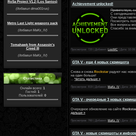
RoSa Project V1.2 (Los Santos)
Achievement unlocked!
(добавил dima001rus)
Приветствую, с
С сегодняшнего
Они представля
Посмотреть пол
Metro Last Light weapons pack
Все вопросы мо
Спасибо за вни
(добавил MaKs_IV)
Tomahawk from Assassin's
Creed III
Просмотров: 720 | Добавил:
LostMC
| Дата:
10.09
(добавил MaKs_IV)
GTA V - еще 4 новых скриншота
Снова и снова
Rockstar
радуют нас ново
на один больше!
Статистика
...
Читать дальше »
Просмотров: 819 | Добавил:
MaKs_IV
| Дата:
24.0
Онлайн всего:
1
Гостей:
1
Пользователей:
0
GTA V - очередные 3 новых скринш
Очередное обновление на сайте
Rockst
дальше »
Просмотров: 760 | Добавил:
MaKs_IV
| Дата:
22.0
GTA V - новые скриншоты и инфор