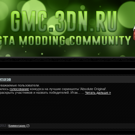
итогов
 уважаемые пользователи.
чилось
голосование
конкурса на лучшие скриншоты 'Absolute Original'.
аскрыть участников и назвать победителей. Итак...
...
Читать дальше »
.2012
|
Комментарии (7)