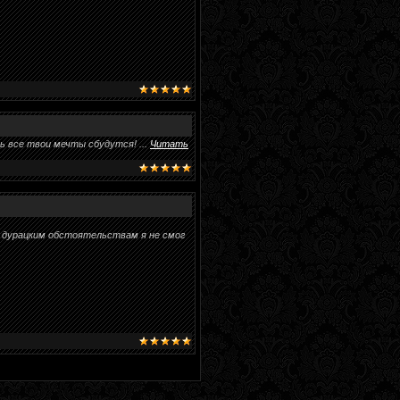
сть все твои мечты сбудутся!
...
Читать
По дурацким обстоятельствам я не смог