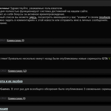
истемы!
Здравствуйте, уважаемые пользователи.
 дня полностью функционирует система достижений на нашем сайте.
ют из себя бонусы за активное времяпровождение.
ный список вы можете
здесь
, посмотреть имеющиеся у вас "ачивки" в своем
профиле
.
жно задать в комментариях к этой новости или отправить мне в личных сообщениях.
мание.
.2012
|
Комментарии (8)
стями! Буквально несколько минут назад были опубликованы новые скриншоты
GTA
V
8.2012
|
Комментарии (12)
ота и их разбор
arGames
. В этот раз для всеобщего обозрения было опубликовано 3 свеженьких скрин
8.2012
|
Комментарии (6)
мация