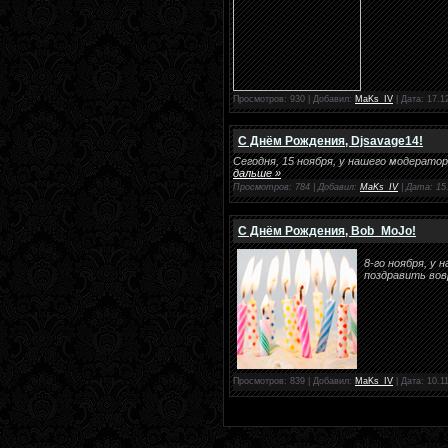
Просмотров: 930 | Добавил:
MaKs_IV
| Дата:
17.1
С Днём Рождения, Djsavage14!
Сегодня, 15 ноября, у нашего модерато
дальше »
Просмотров: 784 | Добавил:
MaKs_IV
| Дата:
15
С Днём Рождения, Bob_MoJo!
8-го ноября, у
поздравить вовр
Просмотров: 839 | Добавил:
MaKs_IV
| Дата:
10.1