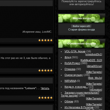
Пожалуйста зарегистрируйтесь
или авторизуйтесь!
Форма входа
Войти через uID
Старая форма входа
Искренне ваш, LostMC.
Обновления форума
VOL-GTA: Архив
(16)
[
vmedved3v1
]
Флуд
(501)
. На этот раз их не 3, как было обычно, а
[
KaMikaDZE_S13
]
RoSA Project
(980)
[
dima001rus
]
Отмазка
(32)
[
KillerTargets
]
Оцени музыку
(245)
[
Bob_MoJo
]
NIRVANA
(0)
[
KillerTargets
]
Когда я, я всегда...
(13)
шота под названием
"Leisure".
...
Читать
[
VEmotion
]
Загадал существительное?
Тогда заходи!
(280)
[
KillerTargets
]
Облом
(83)
[
KillerTargets
]
Из Негатива В Позитив
(22)