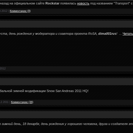
а назад на официальном сайте
Rockstar
появилась
новость
под названием "
Transport
" 
8.2012
|
Комментарии (9)
густа, день рождения у модератора и соавтора проекта RoSA,
dima001rus
!
...
Читать
.2012
лобальной зимней модификации Snow San Andreas 2011 HQ!
12.2011
|
Комментарии (36)
 зимний день, 18 декарбя, день рождения у хорошего человека, друга и создателя э