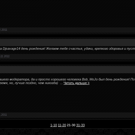
2.2011
ра Djsavage14 день рождения! Желаем тебе счастья, удачи, крепкого здоровья и пу
.11.2011
 нашего модератора, да и просто хорошего человека Bob_MoJo был день рождения! 
емя, но, лучше поздно, чем никогда)
...
Читать дальше »
1.2011
1-10
11-20
21-30
31-33