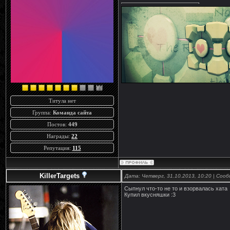
Титула нет
Группа:
Команда сайта
Постов:
449
Награды:
22
Репутация:
115
KillerTargets
Дата: Четверг, 31.10.2013, 10:20 | Соо
Сыпнул что-то не то и взорвалась хата
Купил вкусняшки :3