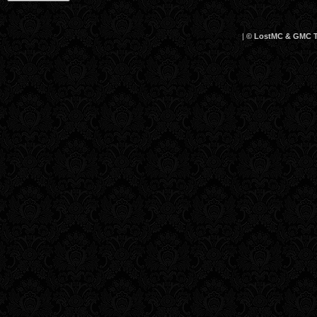
|
© LostMC & GMC Te