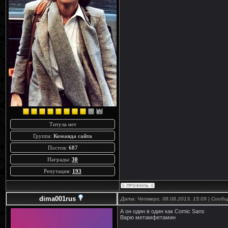
Титула нет
Группа:
Команда сайта
Постов:
687
Награды:
30
Репутация:
193
dima001rus
Дата: Четверг, 08.08.2013, 15:09 | Сооб
А он один в один как Comic Sans
Варю метамфетамин