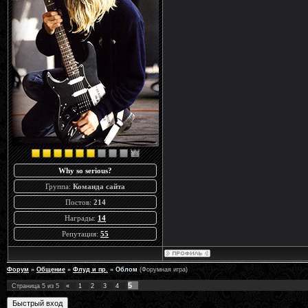
Why so serious?
Группа:
Команда сайта
Постов:
214
Награды:
14
Репутация:
55
Форум
»
Общение
»
Флуд и пр.
»
Облом
(Форумная игра)
5
Страница
5
из
5
«
1
2
3
4