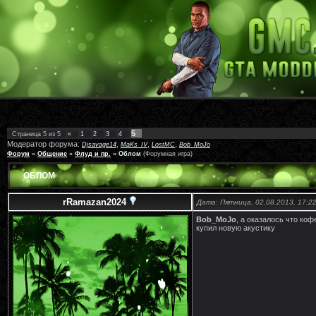
5
Страница
5
из
5
«
1
2
3
4
Модератор форума:
,
,
,
Djsavage14
MaKs_IV
LostMC
Bob_MoJo
Форум
»
Общение
»
Флуд и пр.
»
Облом
(Форумная игра)
ОБЛОМ
rRamazan2024
Дата: Пятница, 02.08.2013, 17:2
Bob_MoJo
, а оказалось что коф
купил новую акустику