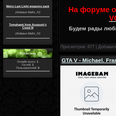
Metro Last Light weapons pack
На форуме 
(добавил MaKs_IV)
V
Tomahawk from Assassin's
Будем рады люб
Creed III
(добавил MaKs_IV)
Просмотров: 677 | Добави
Статистика
GTA V - Michael. Fran
Онлайн всего:
1
Гостей:
1
Пользователей:
0