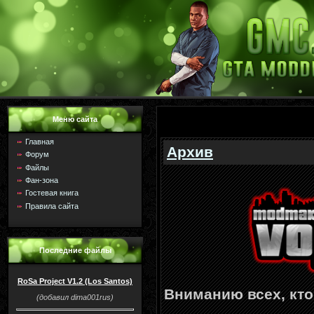
Меню сайта
Главная
Архив
Форум
Файлы
Фан-зона
Гостевая книга
Правила сайта
Последние файлы
RoSa Project V1.2 (Los Santos)
Вниманию всех, кто 
(добавил dima001rus)