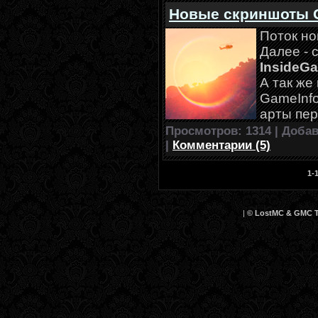
Новые скриншоты 
Поток н
Далее - 
InsideGa
А так же
GameInfo
арты пе
Просмотров: 1314 | Доба
|
Комментарии (5)
1-
|
© LostMC & GMC Te