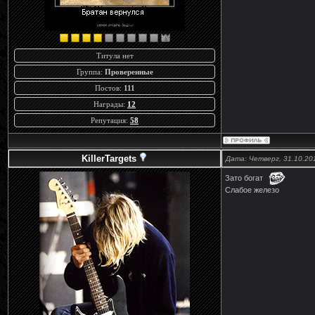
Титула нет
Группа:
Проверенные
Постов:
111
Награды:
12
Репутация:
58
KillerTargets
Дата: Четверг, 31.10.20
Зато богат
Слабое железо