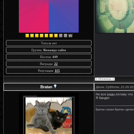
Титула нет
Группа:
Команда сайта
Постов:
449
Награды:
22
Репутация:
115
Bratan
Дата: Суббота, 21.09.20
Но все рады,потому что 
Я бандит.
Братан сказал Братан сделал