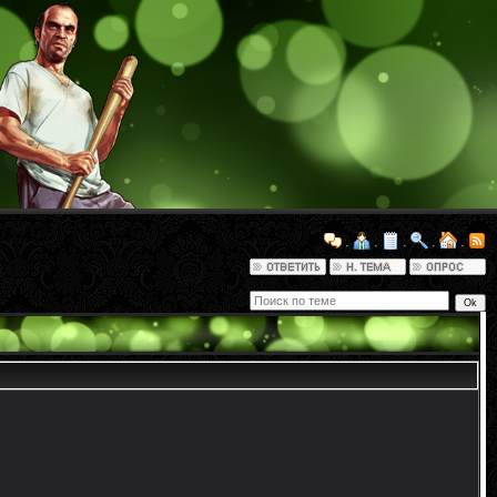
·
·
·
·
·