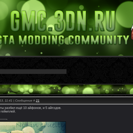
13, 11:41 | Сообщение #
21
ты разбил ещё 10 айфонов, и 5 айпэдов.
 геймплей.