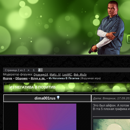
2
Страница
2
из
2
«
1
Модератор форума:
,
,
,
Djsavage14
MaKs_IV
LostMC
Bob_MoJo
Форум
»
Общение
»
Флуд и пр.
»
Из Негатива В Позитив
(Форумная игра)
ИЗ НЕГАТИВА В ПОЗИТИВ
dima001rus
Дата: Вторник, 17.09.20
Это был айфон. А потом 
В гта 5 плохая графика и