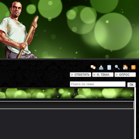
·
·
·
·
·