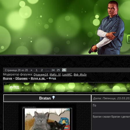
26
Страница
26
из
26
«
1
2
…
24
25
Модератор форума:
,
,
,
Djsavage14
MaKs_IV
LostMC
Bob_MoJo
Форум
»
Общение
»
Флуд и пр.
»
Флуд
ФЛУД
Bratan
Дата: Пятница, 23.03.20
Го
Братан сказал Братан сделал