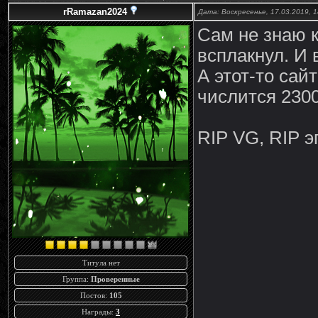
rRamazan2024
Дата: Воскресенье, 17.03.2019, 
Сам не знаю к
всплакнул. И 
А этот-то сай
числится 230
RIP VG, RIP эп
Титула нет
Группа:
Проверенные
Постов:
105
Награды:
3