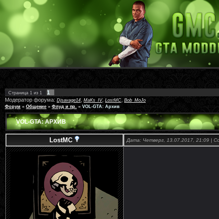
1
Страница
1
из
1
Модератор форума:
,
,
,
Djsavage14
MaKs_IV
LostMC
Bob_MoJo
Форум
»
Общение
»
Флуд и пр.
»
VOL-GTA: Архив
VOL-GTA: АРХИВ
LostMC
Дата: Четверг, 13.07.2017, 21:09 | 