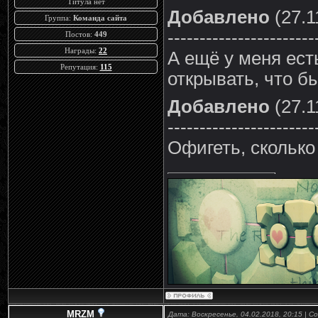
Титула нет
Добавлено
(27.1
Группа:
Команда сайта
-----------------------
Постов:
449
Награды:
22
А ещё у меня ест
Репутация:
115
открывать, что б
Добавлено
(27.1
-----------------------
Офигеть, сколько
MRZM
Дата: Воскресенье, 04.02.2018, 20:15 | 