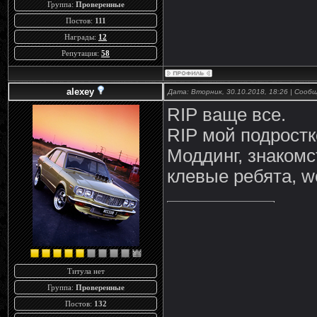
Группа:
Проверенные
Постов:
111
Награды:
12
Репутация:
58
alexey
Дата: Вторник, 30.10.2018, 18:26 | Соо
RIP ваще все.
RIP мой подростк
Моддинг, знакомст
клевые ребята, worl
Титула нет
Группа:
Проверенные
Постов:
132