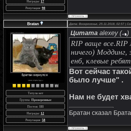
Награды:
17
Репутация:
90
Bratan
Дата: Воскресенье, 25.11.2018, 02:57 | 
Цитата
alexey
(
)
RIP ваще все.RIP
ничего) Моддинг, 
енб, клевые ребята,
Вот сейчас тако
было лучше" .
Титула нет
Нам не будет хва
Группа:
Проверенные
Постов:
111
Братан сказал Брат
Награды:
12
Репутация:
58