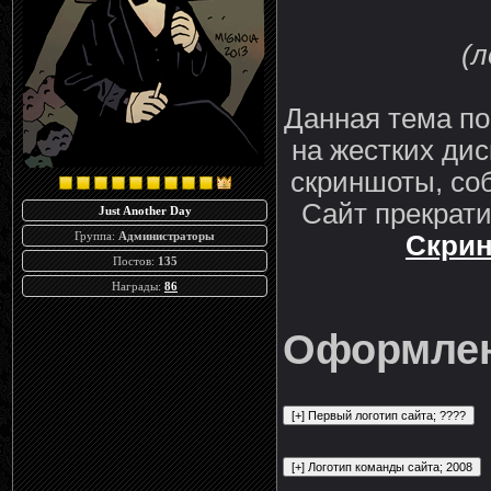
(л
Данная тема по
на жестких дис
скриншоты, со
Сайт прекрати
Just Another Day
Группа:
Администраторы
Скрин
Постов:
135
Награды:
86
Оформлен