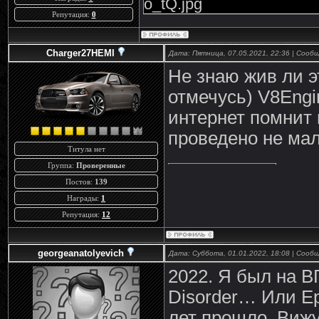
o_tQ.jpg
Репутация:
0
Charger27HEMI
Дата: Пятница, 07.05.2021, 22:36 | Соо
Не знаю жив ли э
отмечусь) V8Engi
интернет помнит 
проведено не мал
Титула нет
Группа:
Проверенные
Постов:
139
Награды:
1
Репутация:
12
georgeanatolyevich
Дата: Суббота, 01.01.2022, 18:08 | Соо
2022. Я был на ВГ
Disorder… Или Ep
лет прошло. Вижу