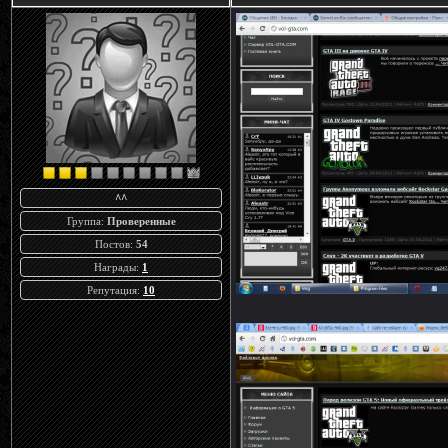
^^
Группа:
Проверенные
Постов:
54
Награды:
1
Репутация:
10