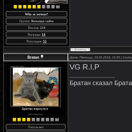
Why so serious?
Группа:
Команда сайта
Постов:
214
Награды:
14
Репутация:
55
Bratan
Дата: Пятница, 23.03.2018, 15:05 | Соо
VG R.I.P
Братан сказал Брат
Титула нет