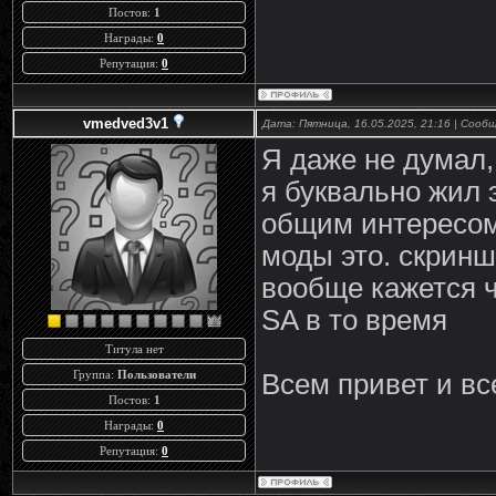
Постов:
1
Награды:
0
Репутация:
0
vmedved3v1
Дата: Пятница, 16.05.2025, 21:16 | Соо
Я даже не думал, 
я буквально жил
общим интересом 
моды это. скринш
вообще кажется 
SA в то время
Титула нет
Группа:
Пользователи
Всем привет и вс
Постов:
1
Награды:
0
Репутация:
0