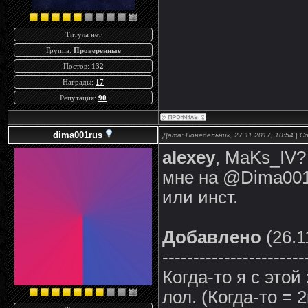
Титула нет
Группа:
Проверенные
Постов:
132
Награды:
17
Репутация:
90
dima001rus
Дата: Понедельник, 27.11.2017, 10:54 | 
alexey
, MaKs_IV?
мне на @Dima001ru
или инст.
Добавлено
(26.1
-----------------------
Когда-то я с этой
лол. (Когда-то = 