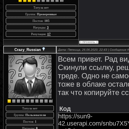
Титула нет
Группа:
Проверенные
Постов:
105
Награды:
3
Репутация:
17
Crazy_Russian
Дата: Пятница, 26.06.2020, 22:43 | Сообщение 
Всем привет. Рад в
Скинули ссылку, ре
треде. Одно не сам
тоже в облаке остал
так что копируйте с
Код
Титула нет
https://sun9-
Группа:
Пользователи
Постов:
1
42.userapi.com/snbu
Награды:
0