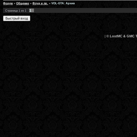
Форум
»
Общение
»
Флуд и пр.
»
VOL-GTA: Архив
1
Страница
1
из
1
|
© LostMC & GMC Te