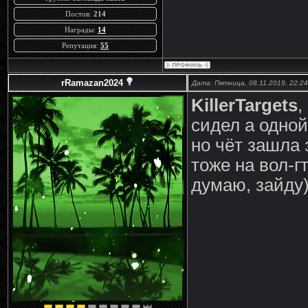
Постов:
214
Награды:
14
Репутация:
55
rRamazan2024
Дата: Пятница, 08.11.2019, 22:2
KillerTargets
,
сидел а одной
но чёт зашла 
тоже на вол-г
думаю, зайду