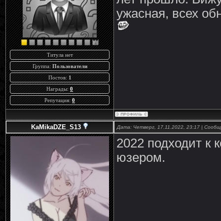
ужасная, всех об
Титула нет
Группа:
Пользователи
Постов:
1
Награды:
0
Репутация:
0
KaMikaDZE_S13
Дата: Четверг, 17.11.2022, 23:17 | Сооб
2022 подходит к к
юзером.