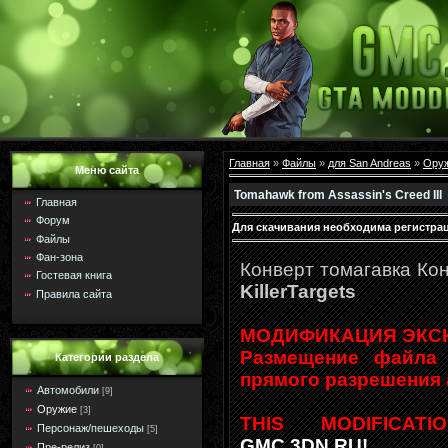
Главная
»
Файлы
»
для San Andreas
»
Ору
Меню сайта
Tomahawk from Assassin's Creed III
Главная
Форум
Для скачивания необходима регистрац
Файлы
Фан-зона
Конверт томагавка Ко
Гостевая книга
KillerTargets
Правила сайта
МОДИФИКАЦИЯ ЭКС
Размещение файла 
Категории раздела
прямого разрешения 
Автомобили
[9]
Оружие
[3]
THIS MODIFICAT
Персонаж/пешеходы
[5]
GMC.3DN.RU!
Пре-релиз
[0]