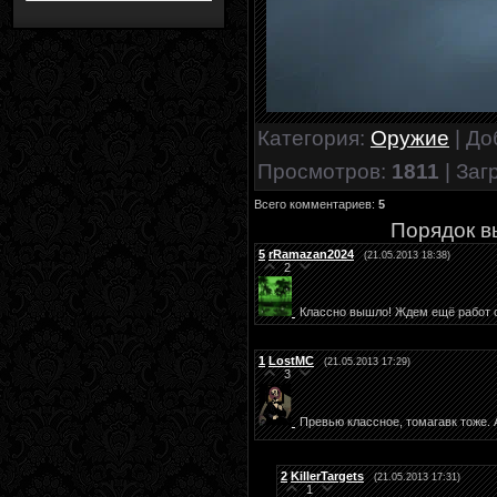
Категория
:
Оружие
|
До
Просмотров
:
1811
|
Заг
Всего комментариев
:
5
Порядок в
5
rRamazan2024
(21.05.2013 18:38)
2
Классно вышло! Ждем ещё работ о
1
LostMC
(21.05.2013 17:29)
3
Превью классное, томагавк тоже. 
2
KillerTargets
(21.05.2013 17:31)
1