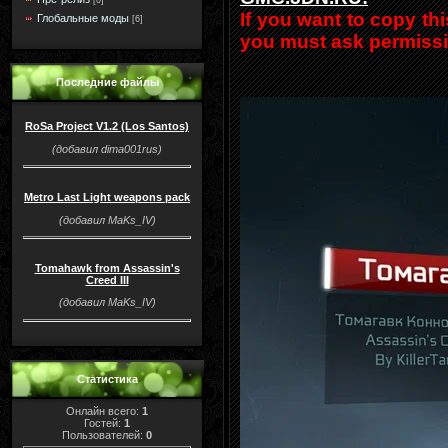
If you want to copy th
Глобальные моды
[6]
you must ask permissi
Последние файлы
RoSa Project V1.2 (Los Santos)
(добавил dima001rus)
Metro Last Light weapons pack
(добавил MaKs_IV)
Tomahawk from Assassin's
Creed III
(добавил MaKs_IV)
Статистика
Онлайн всего:
1
Гостей:
1
Пользователей:
0