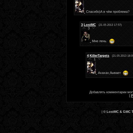
Спасибо)А в чём проблема?
3
LostMC
(21.05.2013 17:57)
3
Мне лень.
4
KillerTargets
(21.05.2013 18:0
1
Ахахах,бывает
Добавлять комментарии могу
[
Р
|
© LostMC & GMC Te