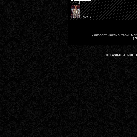
2
Круто.
Добавлять комментарии могу
[
Р
|
© LostMC & GMC Te