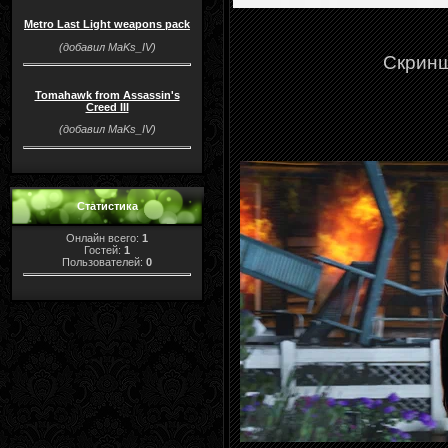
Metro Last Light weapons pack
(добавил MaKs_IV)
Скриншот
Tomahawk from Assassin's
Creed III
(добавил MaKs_IV)
Статистика
Онлайн всего:
1
Гостей:
1
Пользователей:
0