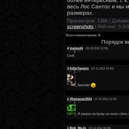
более интересным, т. к
весь Лос Сантос и мы 
размерах.
Просмотров
: 1366 |
Добави
screenshots
|
Рейтинг
:
5.0
/
3
Всего комментариев
:
4
Порядок в
4
mateod4
(31.05.2013 12:52)
0
Cool!
3
KillerTargets
(27.11.2012 23:30)
2
Красиво
2
rRamazan2024
(17.11.2012 21:03)
1
Я уверен на букву он полез сбить
1
Bob_MoJo
(17.11.2012 00:09)