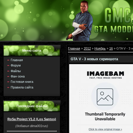
Главная
»
2012
»
Ноябрь
»
16
» GTA V - 3 
Меню сайта
GTA V - 3 новых скриншота
Главная
Форум
Файлы
Фан-зона
Гостевая книга
Правила сайта
Последние файлы
RoSa Project V1.2 (Los Santos)
(добавил dima001rus)