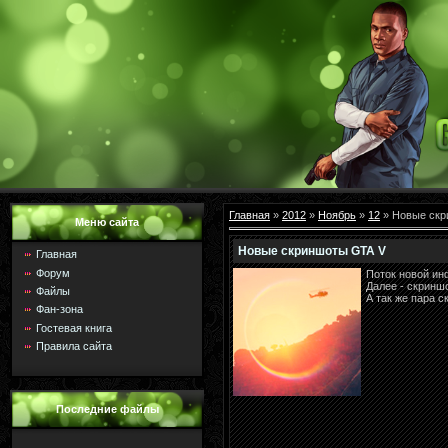
Главная
»
2012
»
Ноябрь
»
12
» Новые скр
Меню сайта
Новые скриншоты GTA V
Главная
Форум
Поток новой ин
Далее - скринш
Файлы
А так же пара с
Фан-зона
Гостевая книга
Правила сайта
Последние файлы