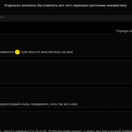
Отдельно хотелось бы отметить вот этот скриншот (источник неизвестен):
0
/
4
Порядок в
онравился
чувствуется маштаб игры на нем)
редпоследний очень понравился, хочу так же в игре.
, просто шикарны 9 и 10 от IG. В общем инфа радует, а через два дня и второй трейле