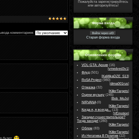
Пожалуйста зарегистрируйтесь
или авторизуйтесь!
Форма входа
ывода комментариев:
Войти через uID
Старая форма входа
Обновления форума
VOL-GTA: Архив
(16)
[
vmedved3v1
]
Флуд
(501)
[
KaMikaDZE_S13
]
RoSA Project
(980)
[
dima001rus
]
Отмазка
(32)
[
KillerTargets
]
Оцени музыку
(245)
[
Bob_MoJo
]
NIRVANA
(0)
[
KillerTargets
]
Когда я, я всегда...
(13)
[
VEmotion
]
Загадал существительное?
Тогда заходи!
(280)
[
KillerTargets
]
Облом
(83)
[
KillerTargets
]
Из Негатива В Позитив
(22)
р будет.