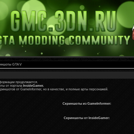
иншоты GTA V
формации продолжается.
оты от портала
InsideGamer.
криншотов от GameInformer, но в качестве, и полные арты персонажей.
Скриншоты из GameInformer:
Скриншоты от InsideGamer: