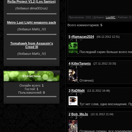
RoSa Project V1.2 (Los Santos)
(добавил dima001rus)
Просмотров
: 1311 |
Добавил
:
LostMC
|
Рейтинг
:
5.
Metro Last Light weapons pack
Всего комментариев
:
5
(добавил MaKs_IV)
5
rRamazan2024
(04.12.2012 12:51)
1
Tomahawk from Assassin's
Creed III
Последний скрин больше всего п
(добавил MaKs_IV)
4
KillerTargets
(27.11.2012 23:33)
1
Статистика
Отлично)
Онлайн всего:
1
Гостей:
1
3
RaDMaN
(13.11.2012 16:46)
Пользователей:
0
1
Тут нет слов, одно восхищение. П
2
Bob_MoJo
(12.11.2012 21:04)
2
Отличные скрины, все понравились